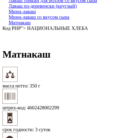
Лаваш тонкий для роллов со вкусом сыра
Лаваш по-деревенски (круглый)
Мини-лаваш
Мини-лаваш со вкусом сыра
Матнакаш
Код PHP
"> НАЦИОНАЛЬНЫЕ ХЛЕБА
Матнакаш
масса нетто:
350 г
штрих-код:
4602428002299
срок годности:
3 суток